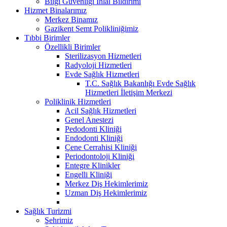
Bilgi Güvenliği İhlal Bildirimi
Hizmet Binalarımız
Merkez Binamız
Gazikent Semt Polikliniğimiz
Tıbbi Birimler
Özellikli Birimler
Sterilizasyon Hizmetleri
Radyoloji Hizmetleri
Evde Sağlık Hizmetleri
T.C. Sağlık Bakanlığı Evde Sağlık
Hizmetleri İletişim Merkezi
Poliklinik Hizmetleri
Acil Sağlık Hizmetleri
Genel Anestezi
Pedodonti Kliniği
Endodonti Kliniği
Çene Cerrahisi Kliniği
Periodontoloji Kliniği
Entegre Klinikler
Engelli Kliniği
Merkez Diş Hekimlerimiz
Uzman Diş Hekimlerimiz
Sağlık Turizmi
Şehrimiz