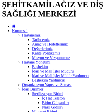
ŞEHİTKAMİL AĞIZ VE DİŞ
SAĞLIĞI MERKEZİ
Kurumsal
Hastanemiz
Tarihçemiz
Amaç ve Hedeflerimiz
Değerlerimiz
Kalite Politikamız
Misyon ve Vizyonumuz
Hastane Yönetimi
Başhekim
İdari ve Mali İşler Müdürü
İdari ve Mali İşler Müdür Yardımcısı
Başhekim Yardımcısı
Organizasyon Yapısı ve Şeması
İdari Birimler
Sterilizasyon Birimi
İç Hat Telefon
Birim Çalışanları
Nasıl Gidilir?
Mutemet Birimi