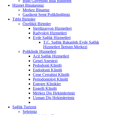
Bilgi Güvenliği İhlal Bildirimi
Hizmet Binalarımız
Merkez Binamız
Gazikent Semt Polikliniğimiz
Tıbbi Birimler
Özellikli Birimler
Sterilizasyon Hizmetleri
Radyoloji Hizmetleri
Evde Sağlık Hizmetleri
T.C. Sağlık Bakanlığı Evde Sağlık
Hizmetleri İletişim Merkezi
Poliklinik Hizmetleri
Acil Sağlık Hizmetleri
Genel Anestezi
Pedodonti Kliniği
Endodonti Kliniği
Çene Cerrahisi Kliniği
Periodontoloji Kliniği
Entegre Klinikler
Engelli Kliniği
Merkez Diş Hekimlerimiz
Uzman Diş Hekimlerimiz
Sağlık Turizmi
Şehrimiz