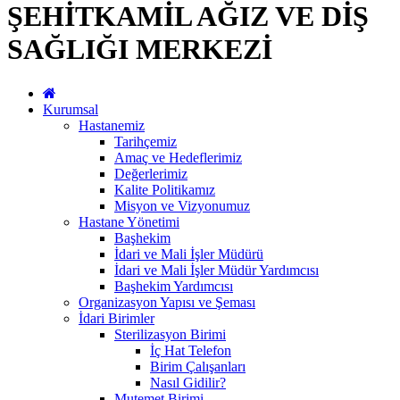
ŞEHİTKAMİL AĞIZ VE DİŞ
SAĞLIĞI MERKEZİ
Kurumsal
Hastanemiz
Tarihçemiz
Amaç ve Hedeflerimiz
Değerlerimiz
Kalite Politikamız
Misyon ve Vizyonumuz
Hastane Yönetimi
Başhekim
İdari ve Mali İşler Müdürü
İdari ve Mali İşler Müdür Yardımcısı
Başhekim Yardımcısı
Organizasyon Yapısı ve Şeması
İdari Birimler
Sterilizasyon Birimi
İç Hat Telefon
Birim Çalışanları
Nasıl Gidilir?
Mutemet Birimi