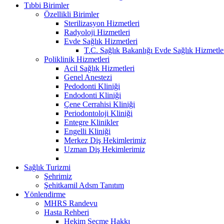
Tıbbi Birimler
Özellikli Birimler
Sterilizasyon Hizmetleri
Radyoloji Hizmetleri
Evde Sağlık Hizmetleri
T.C. Sağlık Bakanlığı Evde Sağlık Hizmetler
Poliklinik Hizmetleri
Acil Sağlık Hizmetleri
Genel Anestezi
Pedodonti Kliniği
Endodonti Kliniği
Çene Cerrahisi Kliniği
Periodontoloji Kliniği
Entegre Klinikler
Engelli Kliniği
Merkez Diş Hekimlerimiz
Uzman Diş Hekimlerimiz
Sağlık Turizmi
Şehrimiz
Şehitkamil Adsm Tanıtım
Yönlendirme
MHRS Randevu
Hasta Rehberi
Hekim Seçme Hakkı