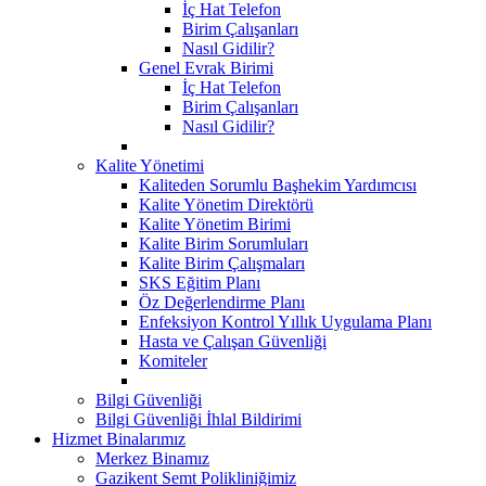
İç Hat Telefon
Birim Çalışanları
Nasıl Gidilir?
Genel Evrak Birimi
İç Hat Telefon
Birim Çalışanları
Nasıl Gidilir?
Kalite Yönetimi
Kaliteden Sorumlu Başhekim Yardımcısı
Kalite Yönetim Direktörü
Kalite Yönetim Birimi
Kalite Birim Sorumluları
Kalite Birim Çalışmaları
SKS Eğitim Planı
Öz Değerlendirme Planı
Enfeksiyon Kontrol Yıllık Uygulama Planı
Hasta ve Çalışan Güvenliği
Komiteler
Bilgi Güvenliği
Bilgi Güvenliği İhlal Bildirimi
Hizmet Binalarımız
Merkez Binamız
Gazikent Semt Polikliniğimiz