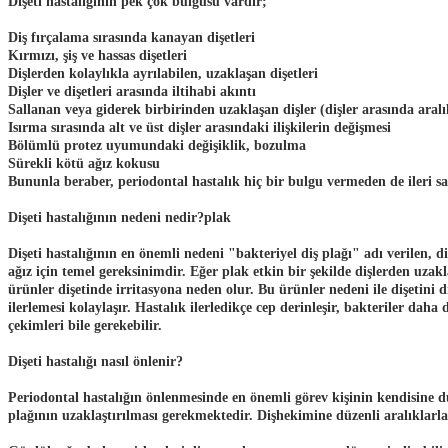
Dişeti hastalığının pek çok bulgusu vardır;
Diş fırçalama sırasında kanayan dişetleri
Kırmızı, şiş ve hassas dişetleri
Dişlerden kolaylıkla ayrılabilen, uzaklaşan dişetleri
Dişler ve dişetleri arasında iltihabi akıntı
Sallanan veya giderek birbirinden uzaklaşan dişler (dişler arasında aral
Isırma sırasında alt ve üst dişler arasındaki ilişkilerin değişmesi
Bölümlü protez uyumundaki değişiklik, bozulma
Sürekli kötü ağız kokusu
Bununla beraber, periodontal hastalık hiç bir bulgu vermeden de ileri sa
Dişeti hastalığının nedeni nedir?plak
Dişeti hastalığının en önemli nedeni "bakteriyel diş plağı" adı verilen, d
ağız için temel gereksinimdir. Eğer plak etkin bir şekilde dişlerden uzakl
ürünler dişetinde irritasyona neden olur. Bu ürünler nedeni ile dişetini d
ilerlemesi kolaylaşır. Hastalık ilerledikçe cep derinleşir, bakteriler dah
çekimleri bile gerekebilir.
Dişeti hastalığı nasıl önlenir?
Periodontal hastalığın önlenmesinde en önemli görev kişinin kendisine dü
plağının uzaklaştırılması gerekmektedir. Dişhekimine düzenli aralıklarla