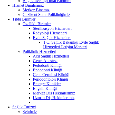
Bilgi Güvenliği İhlal Bildirimi
Hizmet Binalarımız
Merkez Binamız
Gazikent Semt Polikliniğimiz
Tıbbi Birimler
Özellikli Birimler
Sterilizasyon Hizmetleri
Radyoloji Hizmetleri
Evde Sağlık Hizmetleri
T.C. Sağlık Bakanlığı Evde Sağlık
Hizmetleri İletişim Merkezi
Poliklinik Hizmetleri
Acil Sağlık Hizmetleri
Genel Anestezi
Pedodonti Kliniği
Endodonti Kliniği
Çene Cerrahisi Kliniği
Periodontoloji Kliniği
Entegre Klinikler
Engelli Kliniği
Merkez Diş Hekimlerimiz
Uzman Diş Hekimlerimiz
Sağlık Turizmi
Şehrimiz