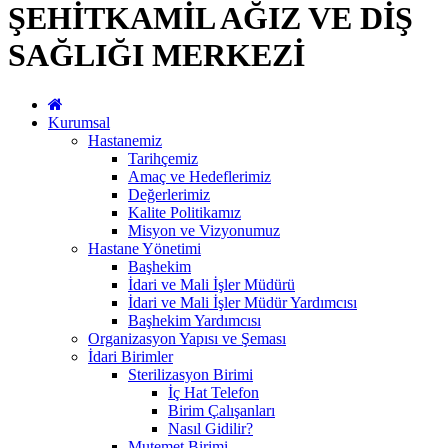
ŞEHİTKAMİL AĞIZ VE DİŞ
SAĞLIĞI MERKEZİ
Kurumsal
Hastanemiz
Tarihçemiz
Amaç ve Hedeflerimiz
Değerlerimiz
Kalite Politikamız
Misyon ve Vizyonumuz
Hastane Yönetimi
Başhekim
İdari ve Mali İşler Müdürü
İdari ve Mali İşler Müdür Yardımcısı
Başhekim Yardımcısı
Organizasyon Yapısı ve Şeması
İdari Birimler
Sterilizasyon Birimi
İç Hat Telefon
Birim Çalışanları
Nasıl Gidilir?
Mutemet Birimi