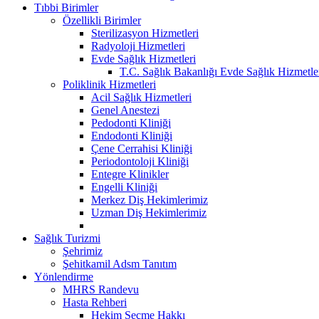
Tıbbi Birimler
Özellikli Birimler
Sterilizasyon Hizmetleri
Radyoloji Hizmetleri
Evde Sağlık Hizmetleri
T.C. Sağlık Bakanlığı Evde Sağlık Hizmetler
Poliklinik Hizmetleri
Acil Sağlık Hizmetleri
Genel Anestezi
Pedodonti Kliniği
Endodonti Kliniği
Çene Cerrahisi Kliniği
Periodontoloji Kliniği
Entegre Klinikler
Engelli Kliniği
Merkez Diş Hekimlerimiz
Uzman Diş Hekimlerimiz
Sağlık Turizmi
Şehrimiz
Şehitkamil Adsm Tanıtım
Yönlendirme
MHRS Randevu
Hasta Rehberi
Hekim Seçme Hakkı