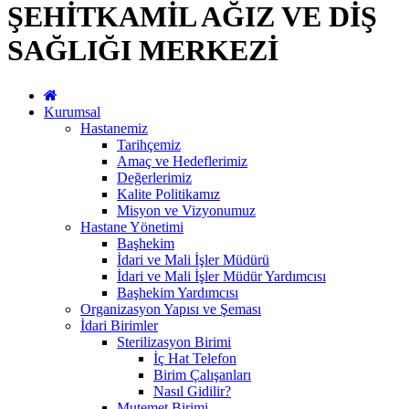
ŞEHİTKAMİL AĞIZ VE DİŞ
SAĞLIĞI MERKEZİ
Kurumsal
Hastanemiz
Tarihçemiz
Amaç ve Hedeflerimiz
Değerlerimiz
Kalite Politikamız
Misyon ve Vizyonumuz
Hastane Yönetimi
Başhekim
İdari ve Mali İşler Müdürü
İdari ve Mali İşler Müdür Yardımcısı
Başhekim Yardımcısı
Organizasyon Yapısı ve Şeması
İdari Birimler
Sterilizasyon Birimi
İç Hat Telefon
Birim Çalışanları
Nasıl Gidilir?
Mutemet Birimi