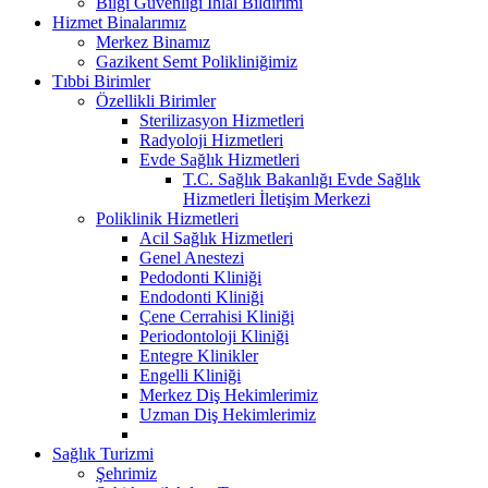
Bilgi Güvenliği İhlal Bildirimi
Hizmet Binalarımız
Merkez Binamız
Gazikent Semt Polikliniğimiz
Tıbbi Birimler
Özellikli Birimler
Sterilizasyon Hizmetleri
Radyoloji Hizmetleri
Evde Sağlık Hizmetleri
T.C. Sağlık Bakanlığı Evde Sağlık
Hizmetleri İletişim Merkezi
Poliklinik Hizmetleri
Acil Sağlık Hizmetleri
Genel Anestezi
Pedodonti Kliniği
Endodonti Kliniği
Çene Cerrahisi Kliniği
Periodontoloji Kliniği
Entegre Klinikler
Engelli Kliniği
Merkez Diş Hekimlerimiz
Uzman Diş Hekimlerimiz
Sağlık Turizmi
Şehrimiz