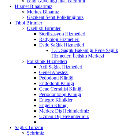
Bilgi Güvenliği İhlal Bildirimi
Hizmet Binalarımız
Merkez Binamız
Gazikent Semt Polikliniğimiz
Tıbbi Birimler
Özellikli Birimler
Sterilizasyon Hizmetleri
Radyoloji Hizmetleri
Evde Sağlık Hizmetleri
T.C. Sağlık Bakanlığı Evde Sağlık
Hizmetleri İletişim Merkezi
Poliklinik Hizmetleri
Acil Sağlık Hizmetleri
Genel Anestezi
Pedodonti Kliniği
Endodonti Kliniği
Çene Cerrahisi Kliniği
Periodontoloji Kliniği
Entegre Klinikler
Engelli Kliniği
Merkez Diş Hekimlerimiz
Uzman Diş Hekimlerimiz
Sağlık Turizmi
Şehrimiz