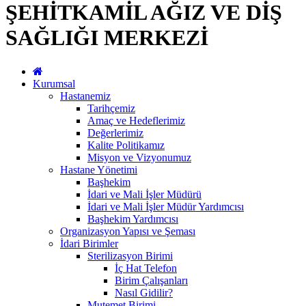
ŞEHİTKAMİL AĞIZ VE DİŞ
SAĞLIĞI MERKEZİ
Kurumsal
Hastanemiz
Tarihçemiz
Amaç ve Hedeflerimiz
Değerlerimiz
Kalite Politikamız
Misyon ve Vizyonumuz
Hastane Yönetimi
Başhekim
İdari ve Mali İşler Müdürü
İdari ve Mali İşler Müdür Yardımcısı
Başhekim Yardımcısı
Organizasyon Yapısı ve Şeması
İdari Birimler
Sterilizasyon Birimi
İç Hat Telefon
Birim Çalışanları
Nasıl Gidilir?
Mutemet Birimi